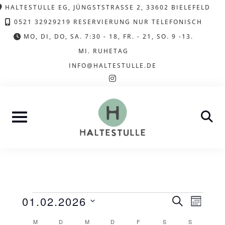
Skip
HALTESTULLE EG, JÜNGSTSTRASSE 2, 33602 BIELEFELD
to
0521 32929219 RESERVIERUNG NUR TELEFONISCH
content
MO, DI, DO, SA. 7:30 - 18, FR. - 21, SO. 9 -13.
MI. RUHETAG
INFO@HALTESTULLE.DE
instagram
Veranstaltunge
V
01.02.2026
V
SUCHE
MONAT
DATUM
e
M
MONTAG
D
DIENSTAG
M
MITTWOCH
D
DONNERSTAG
F
FREITAG
S
SAMSTAG
S
SONNTAG