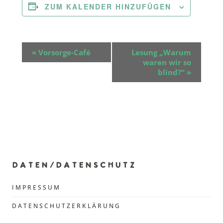
ZUM KALENDER HINZUFÜGEN
V
«
Vorsorge-Café
Lesung „Warum
waren wir so
e
blind?“
»
r
a
n
s
DATEN/DATENSCHUTZ
t
IMPRESSUM
a
DATENSCHUTZERKLÄRUNG
l