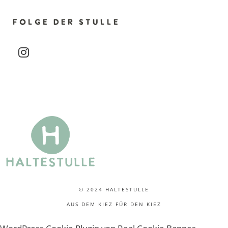
t
FOLGE DER STULLE
u
instagram
n
g
-
N
a
v
i
© 2024 HALTESTULLE
g
AUS DEM KIEZ FÜR DEN KIEZ