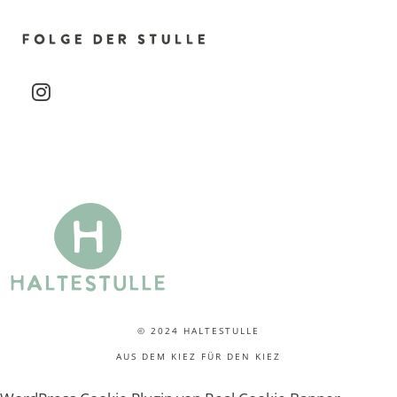
u
FOLGE DER STULLE
n
instagram
g
-
N
a
v
i
g
© 2024 HALTESTULLE
a
AUS DEM KIEZ FÜR DEN KIEZ