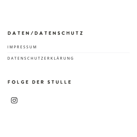
r
a
n
DATEN/DATENSCHUTZ
s
IMPRESSUM
t
DATENSCHUTZERKLÄRUNG
a
l
FOLGE DER STULLE
t
instagram
u
n
g