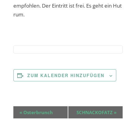
empfohlen. Der Eintritt ist frei. Es geht ein Hut
rum.
ZUM KALENDER HINZUFÜGEN
V
«
Osterbrunch
SCHNACKOFATZ
»
e