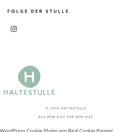
t
u
FOLGE DER STULLE
n
instagram
g
-
N
a
v
i
© 2024 HALTESTULLE
g
AUS DEM KIEZ FÜR DEN KIEZ
a
WordPress Cookie Plugin von Real Cookie Banner